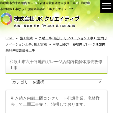
和歌山市六十谷地内ガレージ店舗内装解体撤去改修工事 | 和歌山
市の解体工事なら正規解体業者の「JKクリエイティブ」
HOME
»
施工実績
»
外構工事(新設、リノベーション工事)
,
室内リ
ノベーション工事
,
施工実績
» 和歌山市六十谷地内ガレージ店舗内
装解体撤去改修工事
和歌山市六十谷地内ガレージ店舗内装解体撤去改修
工事
引き続き内部土間コンクリート打設作業、廃材撤
去して土間工事完了、清掃しております。