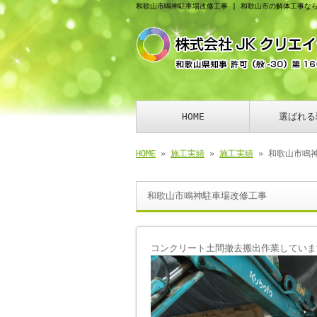
和歌山市鳴神駐車場改修工事 | 和歌山市の解体工事な
HOME
選ばれる
HOME
»
施工実績
»
施工実績
» 和歌山市鳴
和歌山市鳴神駐車場改修工事
コンクリート土間撤去搬出作業していま