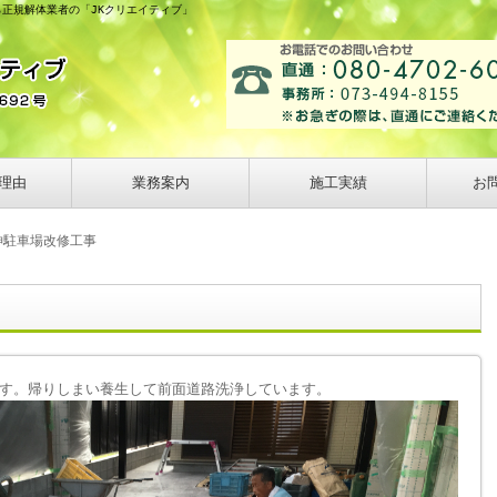
ら正規解体業者の「JKクリエイティブ」
理由
業務案内
施工実績
お
神駐車場改修工事
す。帰りしまい養生して前面道路洗浄しています。