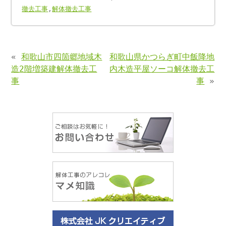
撤去工事
,
解体撤去工事
«
和歌山市四箇郷地域木
和歌山県かつらぎ町中飯降地
造2階増築建解体撤去工
内木造平屋ソーコ解体撤去工
事
事
»