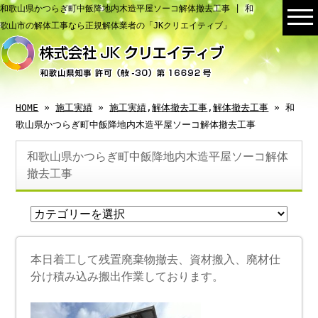
和歌山県かつらぎ町中飯降地内木造平屋ソーコ解体撤去工事 | 和
歌山市の解体工事なら正規解体業者の「JKクリエイティブ」
HOME
»
施工実績
»
施工実績
,
解体撤去工事
,
解体撤去工事
» 和
歌山県かつらぎ町中飯降地内木造平屋ソーコ解体撤去工事
和歌山県かつらぎ町中飯降地内木造平屋ソーコ解体
撤去工事
本日着工して残置廃棄物撤去、資材搬入、廃材仕
分け積み込み搬出作業しております。