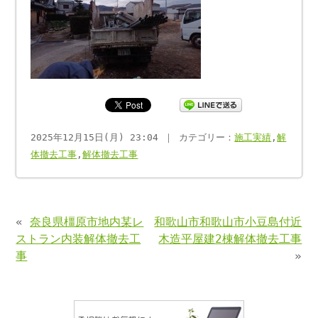
2025年12月15日(月) 23:04 ｜ カテゴリー：
施工実績
,
解
体撤去工事
,
解体撤去工事
«
奈良県橿原市地内某レ
和歌山市和歌山市小豆島付近
ストラン内装解体撤去工
木造平屋建2棟解体撤去工事
事
»