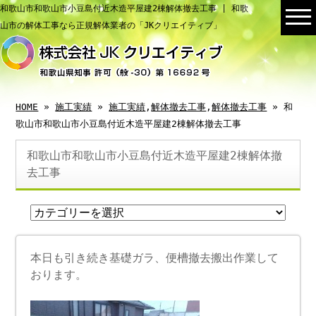
和歌山市和歌山市小豆島付近木造平屋建2棟解体撤去工事 | 和歌
山市の解体工事なら正規解体業者の「JKクリエイティブ」
HOME
»
施工実績
»
施工実績
,
解体撤去工事
,
解体撤去工事
» 和
歌山市和歌山市小豆島付近木造平屋建2棟解体撤去工事
和歌山市和歌山市小豆島付近木造平屋建2棟解体撤
去工事
本日も引き続き基礎ガラ、便槽撤去搬出作業して
おります。