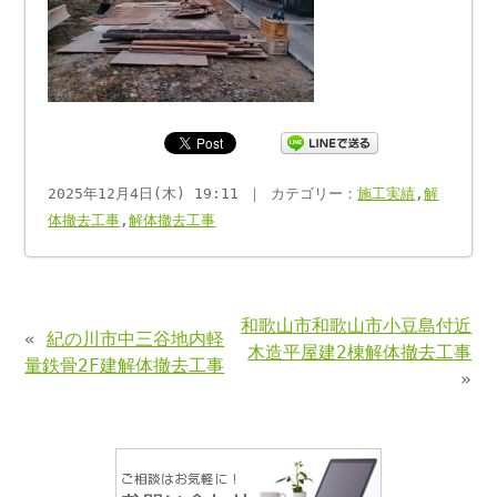
2025年12月4日(木) 19:11 ｜ カテゴリー：
施工実績
,
解
体撤去工事
,
解体撤去工事
和歌山市和歌山市小豆島付近
«
紀の川市中三谷地内軽
木造平屋建2棟解体撤去工事
量鉄骨2F建解体撤去工事
»