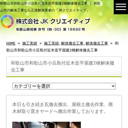
和歌山市和歌山市小豆島付近木造平屋建2棟解体撤去工事 | 和歌
山市の解体工事なら正規解体業者の「JKクリエイティブ」
HOME
»
施工実績
»
施工実績
,
解体撤去工事
,
解体撤去工事
» 和
歌山市和歌山市小豆島付近木造平屋建2棟解体撤去工事
和歌山市和歌山市小豆島付近木造平屋建2棟解体撤
去工事
本日も引き続き瓦撤去搬出、屋根土撤去作業、廃
木材取り置きヤードへ搬出作業しております。