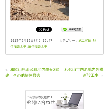
2025年9月15日(月) 19:47 ｜ カテゴリー：
施工実績
,
解
体撤去工事
,
解体撤去工事
«
和歌山県湯浅町地内鉄骨2階
和歌山市内原地内外構
建、その他解体撤去
新設工事
»