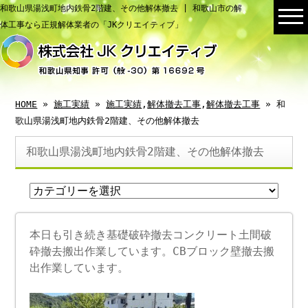
和歌山県湯浅町地内鉄骨2階建、その他解体撤去 | 和歌山市の解
体工事なら正規解体業者の「JKクリエイティブ」
HOME
»
施工実績
»
施工実績
,
解体撤去工事
,
解体撤去工事
» 和
歌山県湯浅町地内鉄骨2階建、その他解体撤去
和歌山県湯浅町地内鉄骨2階建、その他解体撤去
本日も引き続き基礎破砕撤去コンクリート土間破
砕撤去搬出作業しています。CBブロック壁撤去搬
出作業しています。