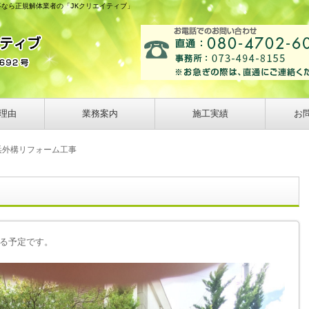
事なら正規解体業者の「JKクリエイティブ」
理由
業務案内
施工実績
お
浜外構リフォーム工事
る予定です。