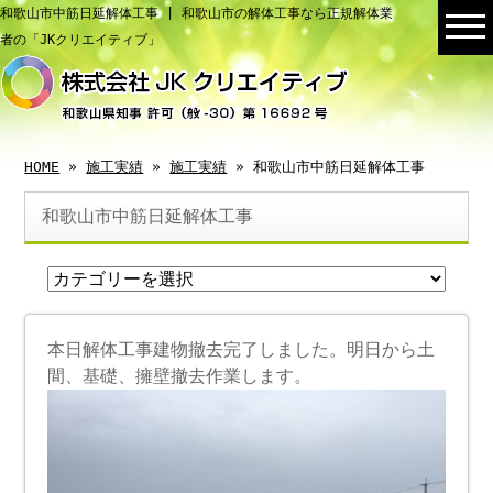
和歌山市中筋日延解体工事 | 和歌山市の解体工事なら正規解体業
者の「JKクリエイティブ」
HOME
»
施工実績
»
施工実績
» 和歌山市中筋日延解体工事
和歌山市中筋日延解体工事
本日解体工事建物撤去完了しました。明日から土
間、基礎、擁壁撤去作業します。