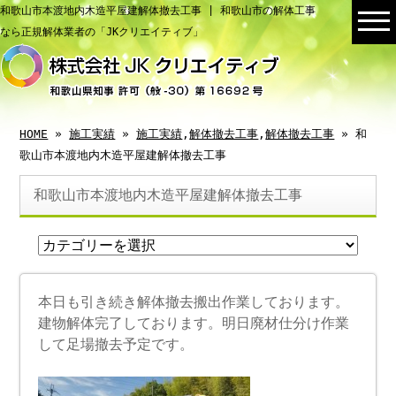
和歌山市本渡地内木造平屋建解体撤去工事 | 和歌山市の解体工事
なら正規解体業者の「JKクリエイティブ」
HOME
»
施工実績
»
施工実績
,
解体撤去工事
,
解体撤去工事
» 和
歌山市本渡地内木造平屋建解体撤去工事
和歌山市本渡地内木造平屋建解体撤去工事
本日も引き続き解体撤去搬出作業しております。
建物解体完了しております。明日廃材仕分け作業
して足場撤去予定です。