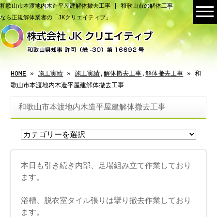
和歌山市本渡地内木造平屋建解体撤去工事 | 和歌山市の解体工事
なら正規解体業者の「JKクリエイティブ」
HOME
»
施工実績
»
施工実績
,
解体撤去工事
,
解体撤去工事
» 和
歌山市本渡地内木造平屋建解体撤去工事
和歌山市本渡地内木造平屋建解体撤去工事
本日も引き続き内部、足場組み立て作業しており
ます。
浴槽、脱衣室タイル張りは攣り撤去作業しており
ます。