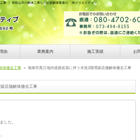
工事 | 和歌山市の解体工事なら正規解体業者の「JKクリエイティブ」
理由
業務案内
施工実績
お
解体撤去工事
» 海南市黒江地内道路拡張に伴う木造2階増築店舗解体撤去工事
増築店舗解体撤去工事
ました。
た。