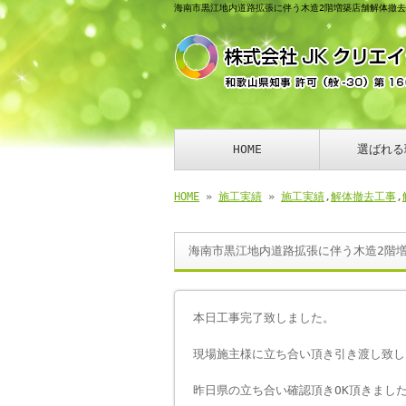
海南市黒江地内道路拡張に伴う木造2階増築店舗解体撤去
HOME
選ばれる
HOME
»
施工実績
»
施工実績
,
解体撤去工事
,
海南市黒江地内道路拡張に伴う木造2階
本日工事完了致しました。
現場施主様に立ち合い頂き引き渡し致し
昨日県の立ち合い確認頂きOK頂きまし