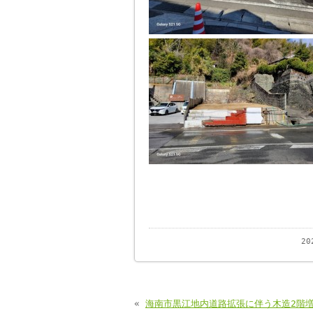
2
«
海南市黒江地内道路拡張に伴う木造2階