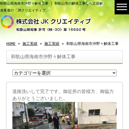
和歌山県海南市沖野々解体工事 | 和歌山市の解体工事なら正規解
体業者の「JKクリエイティブ」
HOME
»
施工実績
»
施工実績
» 和歌山県海南市沖野々解体工事
和歌山県海南市沖野々解体工事
道路洗いして完了です。御近所の皆様方、御協力
ありがとうございました。