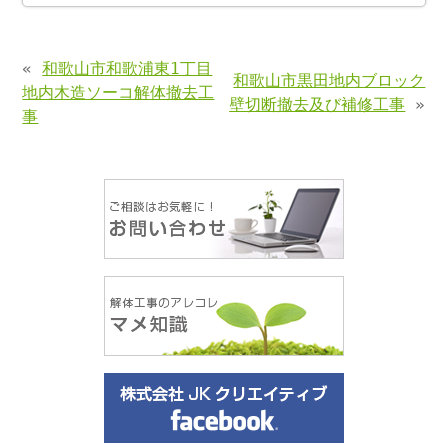
«
和歌山市和歌浦東1丁目
和歌山市黒田地内ブロック
地内木造ソーコ解体撤去工
壁切断撤去及び補修工事
»
事