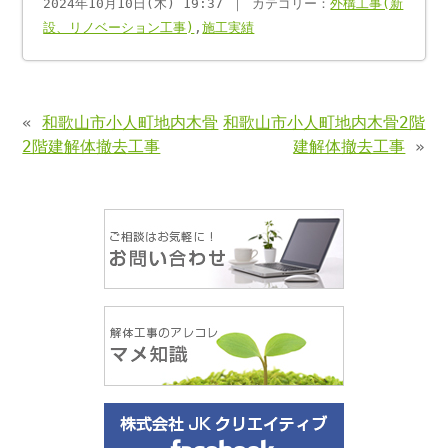
2024年10月10日(木) 19:37 ｜ カテゴリー：
外構工事(新
設、リノベーション工事)
,
施工実績
«
和歌山市小人町地内木骨
和歌山市小人町地内木骨2階
2階建解体撤去工事
建解体撤去工事
»