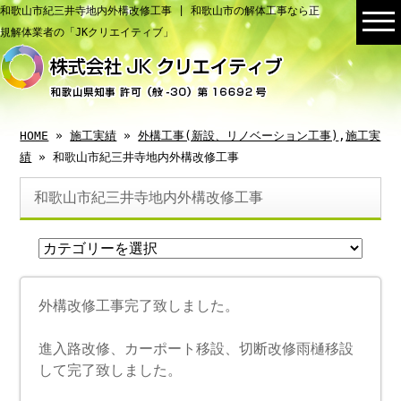
和歌山市紀三井寺地内外構改修工事 | 和歌山市の解体工事なら正
規解体業者の「JKクリエイティブ」
HOME
»
施工実績
»
外構工事(新設、リノベーション工事)
,
施工実
績
» 和歌山市紀三井寺地内外構改修工事
和歌山市紀三井寺地内外構改修工事
外構改修工事完了致しました。
進入路改修、カーポート移設、切断改修雨樋移設
して完了致しました。