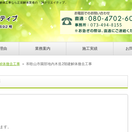
の解体工事なら正規解体業者の「JKクリエイティブ」
理由
業務案内
施工実績
お
解体撤去工事
» 和歌山市園部地内木造2階建解体撤去工事
事
ます。