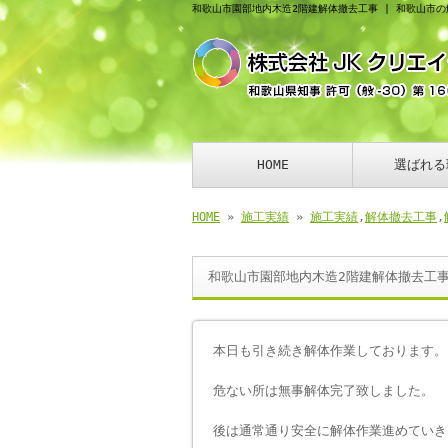
和歌山市園部地内木造2階建解体撤去工事 | 和歌山市
HOME
選ばれる
HOME
»
施工実績
»
施工実績
,
解体撤去工事
,
和歌山市園部地内木造2階建解体撤去工
本日も引き続き解体作業しております。
危ない所は無事解体完了致しました。
後は通常通り安全に解体作業進めていき