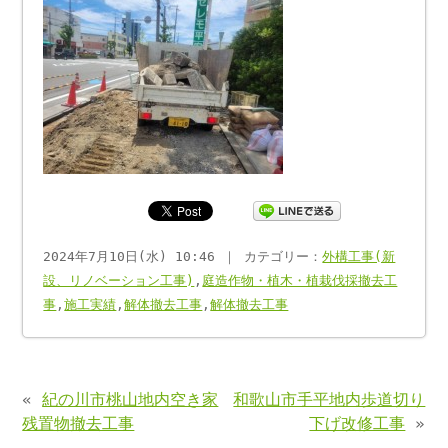
2024年7月10日(水) 10:46 ｜ カテゴリー：
外構工事(新
設、リノベーション工事)
,
庭造作物・植木・植栽伐採撤去工
事
,
施工実績
,
解体撤去工事
,
解体撤去工事
«
紀の川市桃山地内空き家
和歌山市手平地内歩道切り
残置物撤去工事
下げ改修工事
»