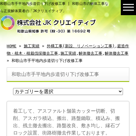
和歌山市手平地内歩道切り下げ改修工事 | 和歌山市の解体工事な
ら正規解体業者の「JKクリエイティブ」
HOME
»
施工実績
»
外構工事(新設、リノベーション工事)
,
庭造作
物・植木・植栽伐採撤去工事
,
施工実績
,
解体撤去工事
,
解体撤去工事
» 和歌山市手平地内歩道切り下げ改修工事
和歌山市手平地内歩道切り下げ改修工事
着工して、アスファルト舗装カッター切断、切
削、アスガラ積込、搬出、路盤鋤取、積込み、搬
出、残土撤去搬出、路盤改良、敷き均し、縁石ブ
ロック設置、街路樹撤去作業しております。