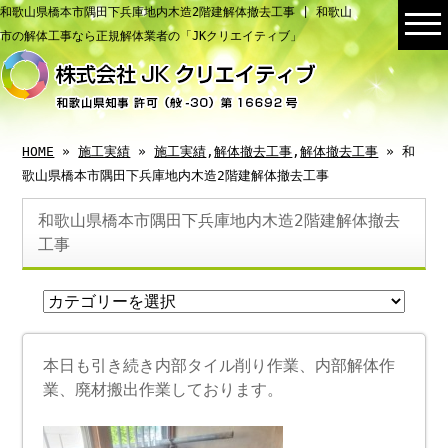
和歌山県橋本市隅田下兵庫地内木造2階建解体撤去工事 | 和歌山
市の解体工事なら正規解体業者の「JKクリエイティブ」
HOME
»
施工実績
»
施工実績
,
解体撤去工事
,
解体撤去工事
» 和
歌山県橋本市隅田下兵庫地内木造2階建解体撤去工事
和歌山県橋本市隅田下兵庫地内木造2階建解体撤去
工事
本日も引き続き内部タイル削り作業、内部解体作
業、廃材搬出作業しております。