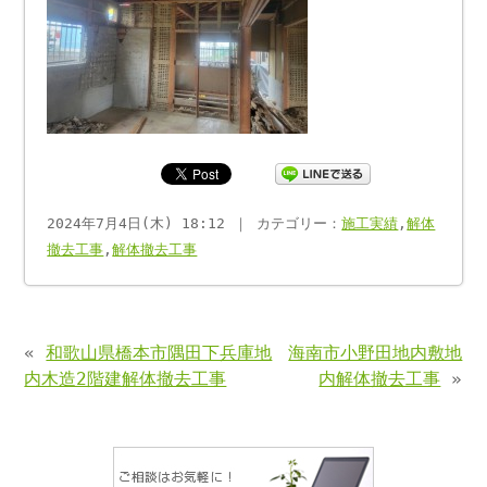
2024年7月4日(木) 18:12 ｜ カテゴリー：
施工実績
,
解体
撤去工事
,
解体撤去工事
«
和歌山県橋本市隅田下兵庫地
海南市小野田地内敷地
内木造2階建解体撤去工事
内解体撤去工事
»