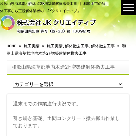
和歌山県海草郡地内木造2F増築建解体撤去工事 | 和歌山市の解
体工事なら正規解体業者の「JKクリエイティブ」
HOME
»
施工実績
»
施工実績
,
解体撤去工事
,
解体撤去工事
» 和
歌山県海草郡地内木造2F増築建解体撤去工事
和歌山県海草郡地内木造2F増築建解体撤去工事
週末までの作業進行状況です。
引き続き基礎、土間コンクリート撤去搬出作業し
ております。