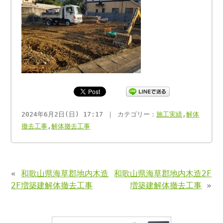
2024年6月2日(日) 17:17 ｜ カテゴリー：
施工実績
,
解体
撤去工事
,
解体撤去工事
«
和歌山県海草郡地内木造
和歌山県海草郡地内木造2F
2F増築建解体撤去工事
増築建解体撤去工事
»