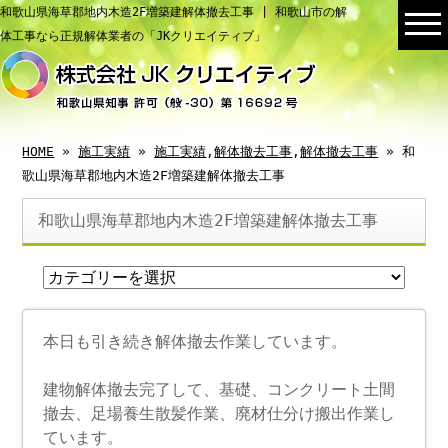
和歌山県海草郡地内木造2F増築建解体撤去工事 | 和歌山市の解
体工事なら正規解体業者の「JKクリエイティブ」
HOME
»
施工実績
»
施工実績
,
解体撤去工事
,
解体撤去工事
» 和
歌山県海草郡地内木造2F増築建解体撤去工事
和歌山県海草郡地内木造2F増築建解体撤去工事
本日も引き続き解体撤去作業しています。
建物解体撤去完了して、基礎、コンクリート土間
撤去、足場養生散髪作業、廃材仕分け搬出作業し
ています。