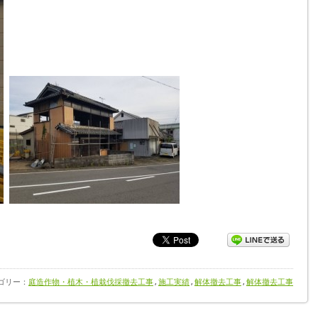
テゴリー：
庭造作物・植木・植栽伐採撤去工事
,
施工実績
,
解体撤去工事
,
解体撤去工事