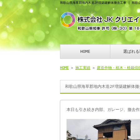
和歌山県海草郡地内木造2F増築建解体撤去工事 | 和歌
HOME
選ばれる
HOME
»
施工実績
»
庭造作物・植木・植栽伐
和歌山県海草郡地内木造2F増築建解体撤
本日も引き続き内部、ガレージ、撤去作