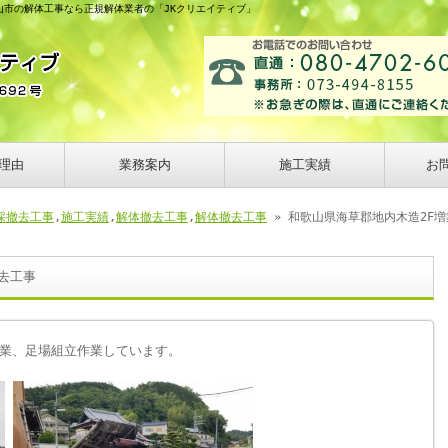
山市の解体工事なら正規解体業者の「JKクリエイティブ」
理由
業務案内
施工実績
お
採撤去工事
,
施工実績
,
解体撤去工事
,
解体撤去工事
» 和歌山県海草郡地内木造2F
去工事
業、足場組立作業しています。