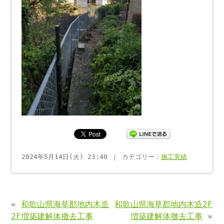
2024年5月14日(火) 23:40 ｜ カテゴリー：
施工実績
«
和歌山県海草郡地内木造
和歌山県海草郡地内木造2F
2F増築建解体撤去工事
増築建解体撤去工事
»