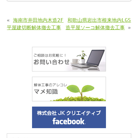
«
海南市井田地内木造2F
和歌山県岩出市根来地内LGS
平屋建切断解体撤去工事
造平屋ソーコ解体撤去工事
»