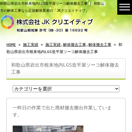
和歌山県岩出市根来地内LGS造平屋ソーコ解体撤去工事 | 和歌山
市の解体工事なら正規解体業者の「JKクリエイティブ」
HOME
»
施工実績
»
施工実績
,
解体撤去工事
,
解体撤去工事
» 和
歌山県岩出市根来地内LGS造平屋ソーコ解体撤去工事
和歌山県岩出市根来地内LGS造平屋ソーコ解体撤去
工事
一昨日の作業で出た廃材撤去搬出作業していま
す。