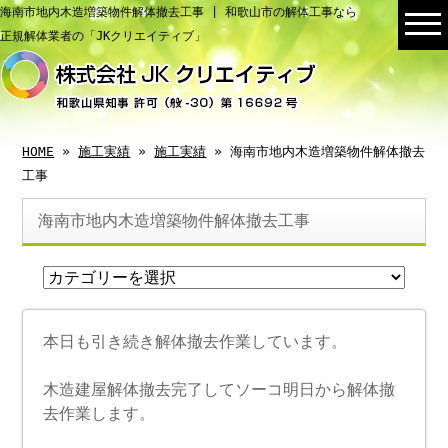
海南市地内木造増築物件解体撤去工事 | 和歌山市の解体工事なら
正規解体業者の「JKクリエイティブ」
HOME
»
施工実績
»
施工実績
» 海南市地内木造増築物件解体撤去
工事
海南市地内木造増築物件解体撤去工事
本日も引き続き解体撤去作業しています。
木造建屋解体撤去完了してソーコ明日から解体撤
去作業します。