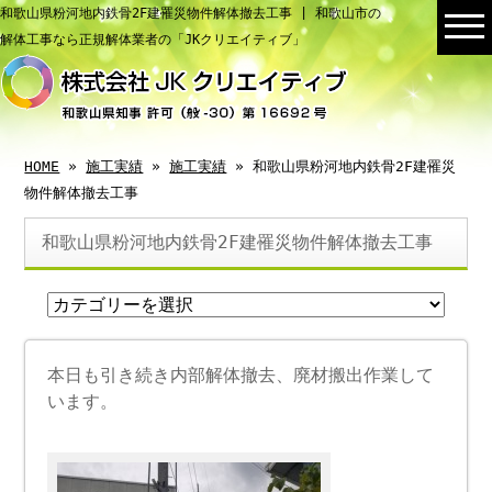
和歌山県粉河地内鉄骨2F建罹災物件解体撤去工事 | 和歌山市の
解体工事なら正規解体業者の「JKクリエイティブ」
HOME
»
施工実績
»
施工実績
» 和歌山県粉河地内鉄骨2F建罹災
物件解体撤去工事
和歌山県粉河地内鉄骨2F建罹災物件解体撤去工事
本日も引き続き内部解体撤去、廃材搬出作業して
います。