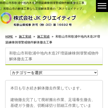
和歌山市和歌浦中地内木造2F増築練棟倒壊警戒物件解体撤去工事
| 和歌山市の解体工事なら正規解体業者の「JKクリエイティブ」
HOME
»
施工実績
»
施工実績
» 和歌山市和歌浦中地内木造2F増
築練棟倒壊警戒物件解体撤去工事
和歌山市和歌浦中地内木造2F増築練棟倒壊警戒物件
解体撤去工事
本日も引き続き解体撤去作業しています。
建物撤去完了して廃材搬出作業、足場養生撤去、
基礎ガラ撤去、切断縁切り部細工作業していま