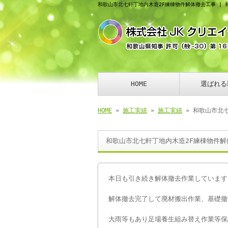
和歌山市北七軒丁地内木造2F練棟物件解体撤去工事 |
HOME
選ばれる
HOME
»
施工実績
»
施工実績
» 和歌山市北
和歌山市北七軒丁地内木造2F練棟物件解
本日も引き続き解体撤去作業しています
解体撤去完了して廃材搬出作業、基礎撤
大雨等もあり足場養生組み替え作業等保