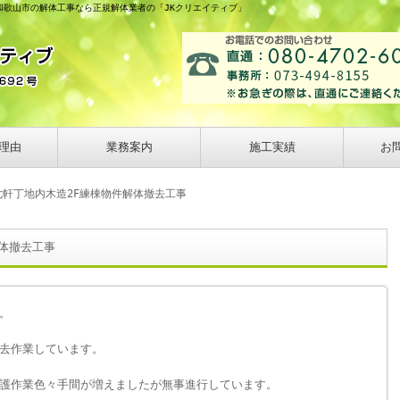
 和歌山市の解体工事なら正規解体業者の「JKクリエイティブ」
理由
業務案内
施工実績
お
七軒丁地内木造2F練棟物件解体撤去工事
体撤去工事
。
去作業しています。
護作業色々手間が増えましたが無事進行しています。