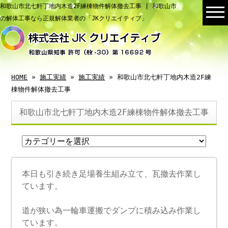
和歌山市北七軒丁地内木造2F練棟物件解体撤去工事 | 和歌山市
の解体工事なら正規解体業者の「JKクリエイティブ」
HOME
»
施工実績
»
施工実績
» 和歌山市北七軒丁地内木造2F練
棟物件解体撤去工事
和歌山市北七軒丁地内木造2F練棟物件解体撤去工事
本日も引き続き足場養生組み立て、瓦撤去作業し
ています。
道が狭い為一輪車運搬でダンプに積み込み作業し
ています。