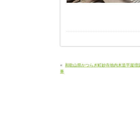
«
和歌山県かつらぎ町妙寺地内木造平屋増
事