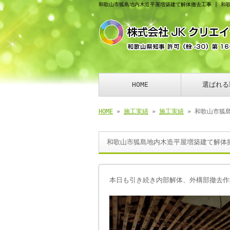
和歌山市狐島地内木造平屋増築建て解体撤去工事 | 和
HOME
選ばれる
HOME
»
施工実績
»
施工実績
» 和歌山市狐
和歌山市狐島地内木造平屋増築建て解体
本日も引き続き内部解体、外構部撤去作