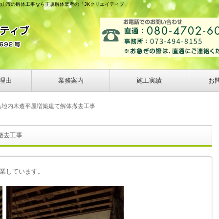
歌山市の解体工事なら正規解体業者の「JKクリエイティブ」
理由
業務案内
施工実績
お
島地内木造平屋増築建て解体撤去工事
撤去工事
業しています。