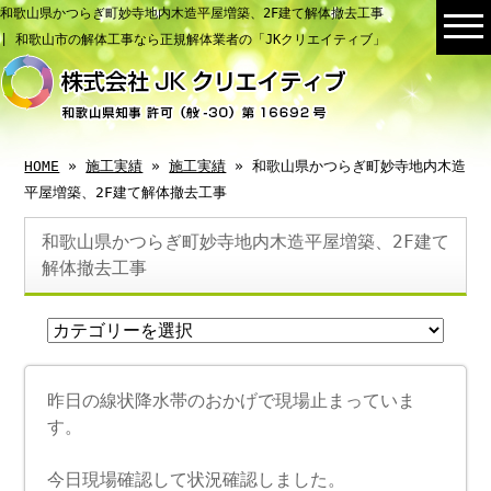
和歌山県かつらぎ町妙寺地内木造平屋増築、2F建て解体撤去工事
| 和歌山市の解体工事なら正規解体業者の「JKクリエイティブ」
HOME
»
施工実績
»
施工実績
» 和歌山県かつらぎ町妙寺地内木造
平屋増築、2F建て解体撤去工事
和歌山県かつらぎ町妙寺地内木造平屋増築、2F建て
解体撤去工事
昨日の線状降水帯のおかげで現場止まっていま
す。
今日現場確認して状況確認しました。