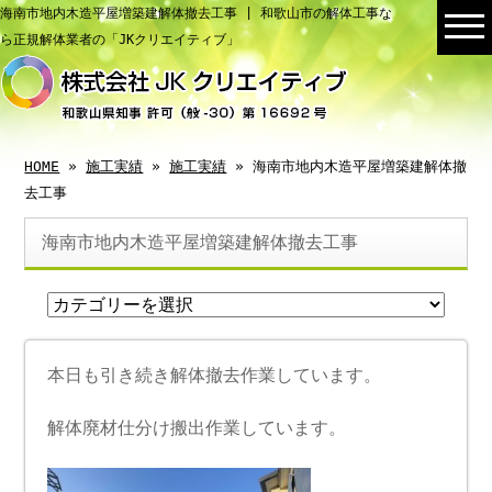
海南市地内木造平屋増築建解体撤去工事 | 和歌山市の解体工事な
ら正規解体業者の「JKクリエイティブ」
HOME
»
施工実績
»
施工実績
» 海南市地内木造平屋増築建解体撤
去工事
海南市地内木造平屋増築建解体撤去工事
本日も引き続き解体撤去作業しています。
解体廃材仕分け搬出作業しています。