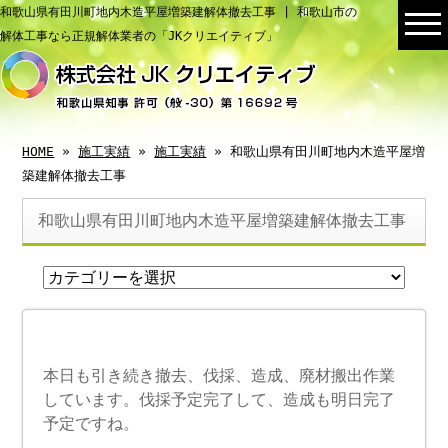
和歌山県有田川町地内木造平屋増築建解体撤去工事 | 和歌山市の
解体工事なら正規解体業者の「JKクリエイティブ」
HOME
»
施工実績
»
施工実績
» 和歌山県有田川町地内木造平屋増
築建解体撤去工事
和歌山県有田川町地内木造平屋増築建解体撤去工事
本日も引き続き撤去、伐採、造成、廃材搬出作業
しています。伐採予定完了して、造成も明日完了
予定ですね。