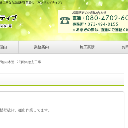
解体工事なら正規解体業者の「JKクリエイティブ」
理由
業務案内
施工実績
お
地内木造 2F解体撤去工事
槽壁破砕、搬出作業してます。