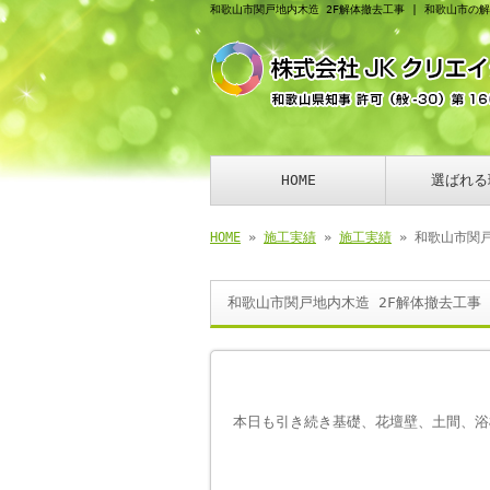
和歌山市関戸地内木造 2F解体撤去工事 | 和歌山市の
HOME
選ばれる
HOME
»
施工実績
»
施工実績
» 和歌山市関戸
和歌山市関戸地内木造 2F解体撤去工事
本日も引き続き基礎、花壇壁、土間、浴