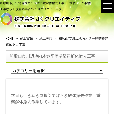
和歌山市川辺地内木造平屋増築建解体撤去工事 | 和歌山市の解体
工事なら正規解体業者の「JKクリエイティブ」
HOME
»
施工実績
»
施工実績
» 和歌山市川辺地内木造平屋増築建
解体撤去工事
和歌山市川辺地内木造平屋増築建解体撤去工事
本日も引き続き屋根部てばらき解体撤去作業、重
機解体撤去作業しています。