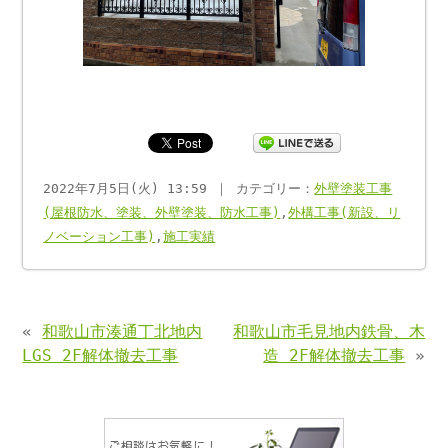
2022年7月5日(火) 13:59 ｜ カテゴリー：
外壁塗装工事
(屋根防水、塗装、外壁塗装、防水工事)
,
外構工事(新設、リ
ノベーション工事)
,
施工実績
«
和歌山市湊通丁北地内
和歌山市毛見地内鉄骨、木
LGS 2F解体撤去工事
造 2F解体撤去工事
»