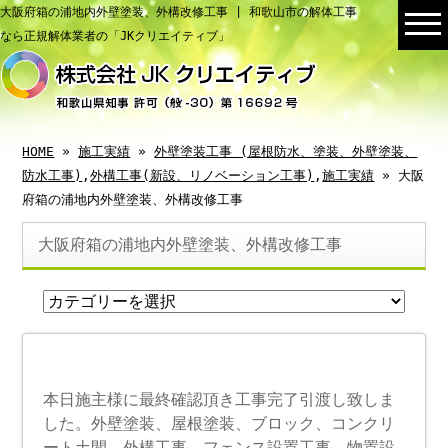
大阪府箱の浦地内外壁塗装、外構改修工事 | 和歌山市の解体工事
なら正規解体業者の「JKクリエイティブ」
HOME
»
施工実績
»
外壁塗装工事 (屋根防水、塗装、外壁塗装、
防水工事)
,
外構工事(新設、リノベーション工事)
,
施工実績
» 大阪
府箱の浦地内外壁塗装、外構改修工事
大阪府箱の浦地内外壁塗装、外構改修工事
本日施主様に最終確認頂き工事完了引渡し致しま
した。外壁塗装、屋根塗装、ブロック、コンクリ
ート土間、外構工事、フェンス設置工事、物置設