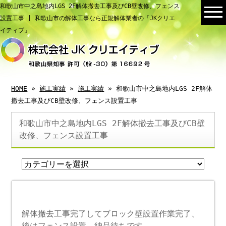
和歌山市中之島地内LGS 2F解体撤去工事及びCB壁改修、フェンス
設置工事 | 和歌山市の解体工事なら正規解体業者の「JKクリエ
イティブ」
HOME
»
施工実績
»
施工実績
» 和歌山市中之島地内LGS 2F解体
撤去工事及びCB壁改修、フェンス設置工事
和歌山市中之島地内LGS 2F解体撤去工事及びCB壁
改修、フェンス設置工事
解体撤去工事完了してブロック壁設置作業完了、
後はフェンス設置、納品待ちです。