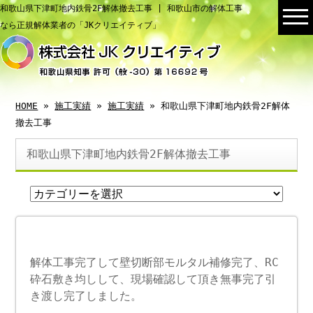
和歌山県下津町地内鉄骨2F解体撤去工事 | 和歌山市の解体工事
なら正規解体業者の「JKクリエイティブ」
HOME
»
施工実績
»
施工実績
» 和歌山県下津町地内鉄骨2F解体
撤去工事
和歌山県下津町地内鉄骨2F解体撤去工事
解体工事完了して壁切断部モルタル補修完了、RC
砕石敷き均しして、現場確認して頂き無事完了引
き渡し完了しました。