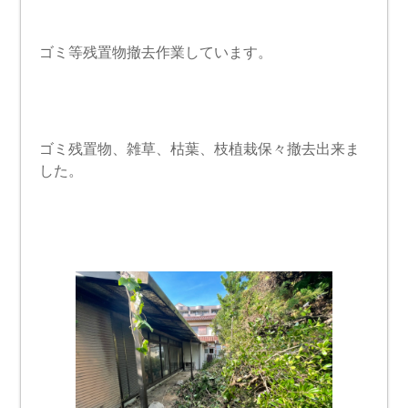
ゴミ等残置物撤去作業しています。
ゴミ残置物、雑草、枯葉、枝植栽保々撤去出来ま
した。