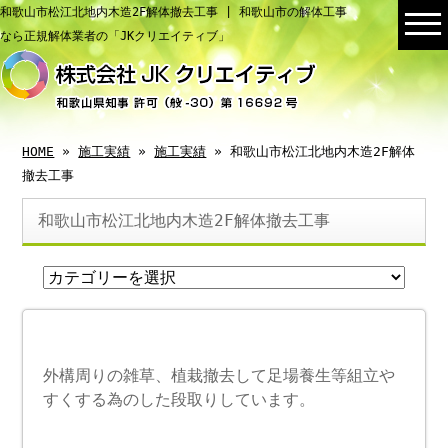
和歌山市松江北地内木造2F解体撤去工事 | 和歌山市の解体工事
なら正規解体業者の「JKクリエイティブ」
HOME
»
施工実績
»
施工実績
» 和歌山市松江北地内木造2F解体
撤去工事
和歌山市松江北地内木造2F解体撤去工事
外構周りの雑草、植栽撤去して足場養生等組立や
すくする為のした段取りしています。