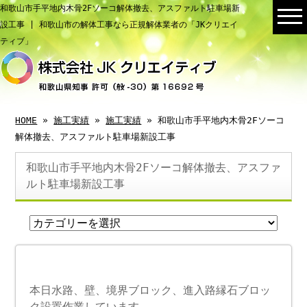
和歌山市手平地内木骨2Fソーコ解体撤去、アスファルト駐車場新
設工事 | 和歌山市の解体工事なら正規解体業者の「JKクリエイ
ティブ」
HOME
»
施工実績
»
施工実績
» 和歌山市手平地内木骨2Fソーコ
解体撤去、アスファルト駐車場新設工事
和歌山市手平地内木骨2Fソーコ解体撤去、アスファ
ルト駐車場新設工事
本日水路、壁、境界ブロック、進入路縁石ブロッ
ク設置作業しています。