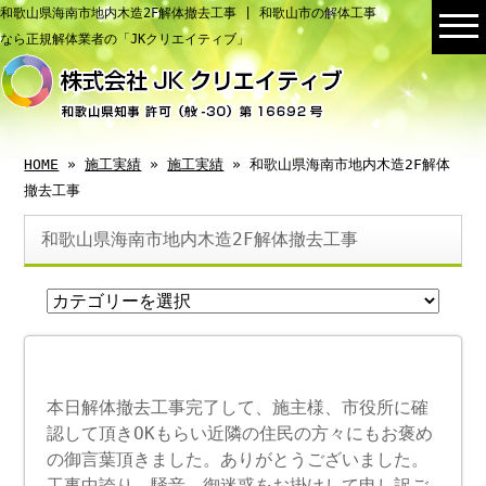
和歌山県海南市地内木造2F解体撤去工事 | 和歌山市の解体工事
なら正規解体業者の「JKクリエイティブ」
HOME
»
施工実績
»
施工実績
» 和歌山県海南市地内木造2F解体
撤去工事
和歌山県海南市地内木造2F解体撤去工事
本日解体撤去工事完了して、施主様、市役所に確
認して頂きOKもらい近隣の住民の方々にもお褒め
の御言葉頂きました。ありがとうございました。
工事中誇り、騒音、御迷惑をお掛けして申し訳ご