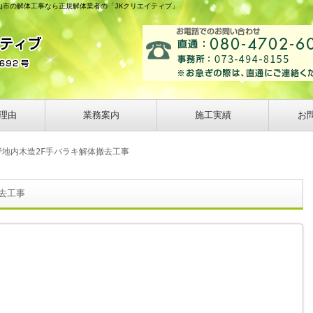
山市の解体工事なら正規解体業者の「JKクリエイティブ」
理由
業務案内
施工実績
お
野地内木造2F手バラキ解体撤去工事
去工事