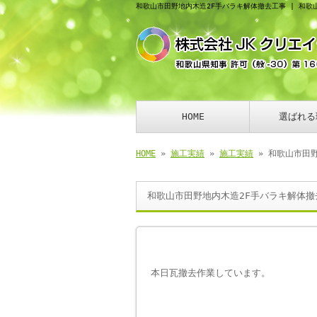
和歌山市田野地内木造2F手バラキ解体撤去工事 | 和歌
HOME
選ばれる
HOME
»
施工実績
»
施工実績
» 和歌山市田
和歌山市田野地内木造2F手バラキ解体撤
本日瓦撤去作業しています。