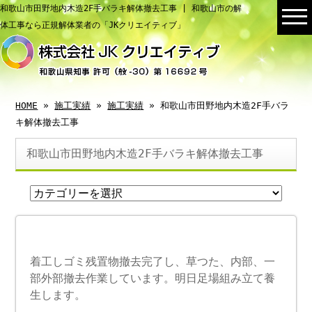
和歌山市田野地内木造2F手バラキ解体撤去工事 | 和歌山市の解
体工事なら正規解体業者の「JKクリエイティブ」
HOME
»
施工実績
»
施工実績
» 和歌山市田野地内木造2F手バラ
キ解体撤去工事
和歌山市田野地内木造2F手バラキ解体撤去工事
着工しゴミ残置物撤去完了し、草つた、内部、一
部外部撤去作業しています。明日足場組み立て養
生します。