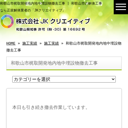
和歌山市梶取開発地内地中埋設物撤去工事 | 和歌山市の解体工事
なら正規解体業者の「JKクリエイティブ」
HOME
»
施工実績
»
施工実績
» 和歌山市梶取開発地内地中埋設物
撤去工事
和歌山市梶取開発地内地中埋設物撤去工事
本日も引き続き撤去作業しています。