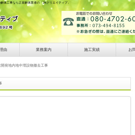
の解体工事なら正規解体業者の「JKクリエイティブ」
理由
業務案内
施工実績
お
取開発地内地中埋設物撤去工事
事