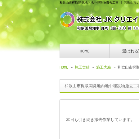
和歌山市梶取開発地内地中埋設物撤去工事 | 和歌山市
HOME
選ばれる
HOME
»
施工実績
»
施工実績
» 和歌山市梶
和歌山市梶取開発地内地中埋設物撤去工
本日も引き続き撤去作業しています。