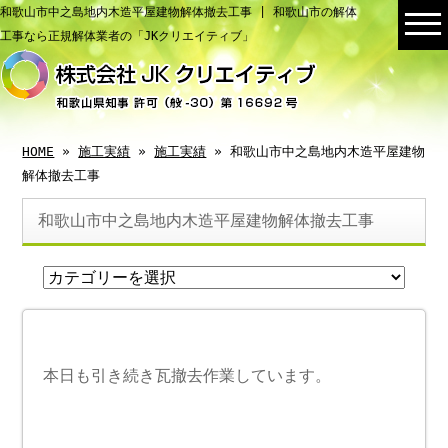
和歌山市中之島地内木造平屋建物解体撤去工事 | 和歌山市の解体
工事なら正規解体業者の「JKクリエイティブ」
HOME
»
施工実績
»
施工実績
» 和歌山市中之島地内木造平屋建物
解体撤去工事
和歌山市中之島地内木造平屋建物解体撤去工事
本日も引き続き瓦撤去作業しています。