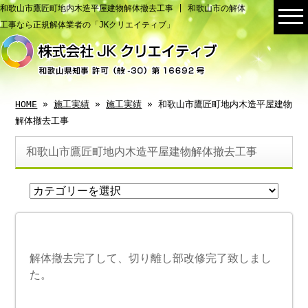
和歌山市鷹匠町地内木造平屋建物解体撤去工事 | 和歌山市の解体
工事なら正規解体業者の「JKクリエイティブ」
HOME
»
施工実績
»
施工実績
» 和歌山市鷹匠町地内木造平屋建物
解体撤去工事
和歌山市鷹匠町地内木造平屋建物解体撤去工事
解体撤去完了して、切り離し部改修完了致しまし
た。