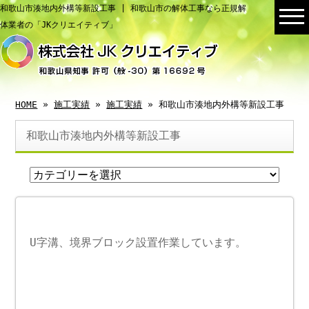
和歌山市湊地内外構等新設工事 | 和歌山市の解体工事なら正規解
体業者の「JKクリエイティブ」
HOME
»
施工実績
»
施工実績
» 和歌山市湊地内外構等新設工事
和歌山市湊地内外構等新設工事
U字溝、境界ブロック設置作業しています。