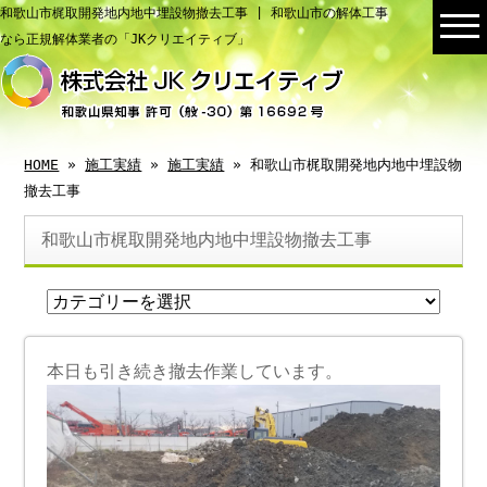
和歌山市梶取開発地内地中埋設物撤去工事 | 和歌山市の解体工事
なら正規解体業者の「JKクリエイティブ」
HOME
»
施工実績
»
施工実績
» 和歌山市梶取開発地内地中埋設物
撤去工事
和歌山市梶取開発地内地中埋設物撤去工事
本日も引き続き撤去作業しています。