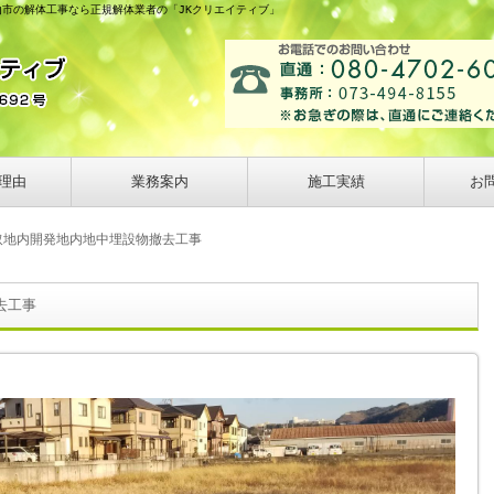
山市の解体工事なら正規解体業者の「JKクリエイティブ」
理由
業務案内
施工実績
お
取地内開発地内地中埋設物撤去工事
去工事