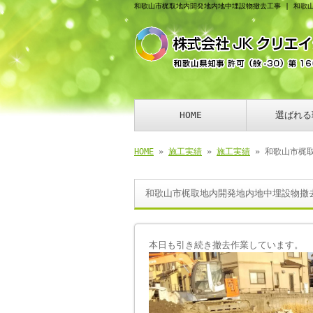
和歌山市梶取地内開発地内地中埋設物撤去工事 | 和歌
HOME
選ばれる
HOME
»
施工実績
»
施工実績
» 和歌山市梶
和歌山市梶取地内開発地内地中埋設物撤
本日も引き続き撤去作業しています。