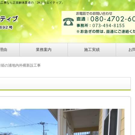
体工事なら正規解体業者の「JKクリエイティブ」
理由
業務案内
施工実績
お
市箱の浦地内外構新設工事